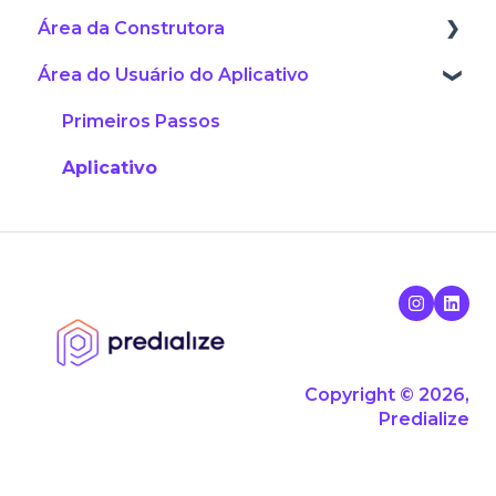
Área da Construtora
Área do Usuário do Aplicativo
Manual Interativo
Assistência Técnica
Primeiros Passos
Preventivos
Aplicativo
Recursos Gerais da Plataforma
Guias
Atualizações de Produto
Documentos Obrigatórios para Entrega
Copyright © 2026,
Vendas
Predialize
Fale Conosco!
Serviço Adicional de Assessoria